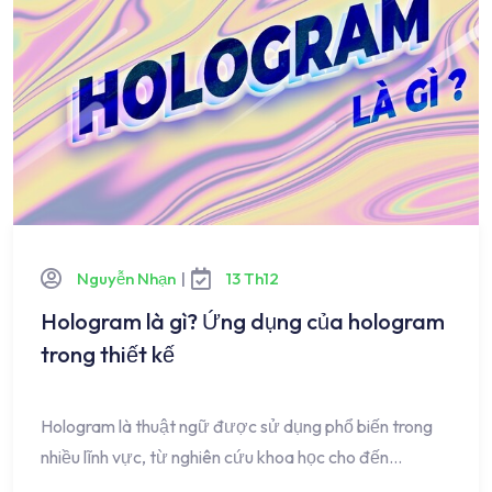
Nguyễn Nhạn
|
13 Th12
Hologram là gì? Ứng dụng của hologram
trong thiết kế
Hologram là thuật ngữ được sử dụng phổ biến trong
nhiều lĩnh vực, từ nghiên cứu khoa học cho đến…