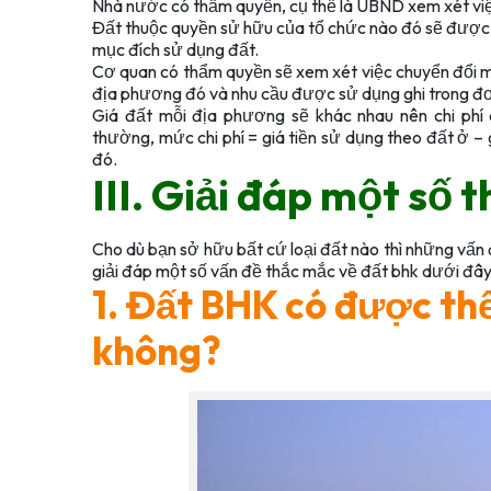
Nhà nước có thẩm quyền, cụ thể là UBND xem xét việ
Đất thuộc quyền sử hữu của tổ chức nào đó sẽ được
mục đích sử dụng đất.
Cơ quan có thẩm quyền sẽ xem xét việc chuyển đổi 
địa phương đó và nhu cầu được sử dụng ghi trong đ
Giá đất mỗi địa phương sẽ khác nhau nên chi phí
thường, mức chi phí = giá tiền sử dụng theo đất ở – g
đó.
III. Giải đáp một số
Cho dù bạn sở hữu bất cứ loại đất nào thì những vấn đ
giải đáp một số vấn đề thắc mắc về đất bhk dưới đây
1. Đất BHK có được th
không?