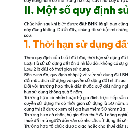
cây hàng năm có thể trồng 1 số loại cây như cây dược 
II. Một số quy định 
Chắc hẳn sau khi biết được
đất BHK là gì
, bạn cũng
này đúng không. Dưới đây, chúng tôi sẽ bật mí những
sau:
1. Thời hạn sử dụng đấ
Theo quy định của Luật đất đai, thời hạn sử dụng đất
Loại 1 là sử sử dụng đất ổn định lâu dài, không có sự 
Loại 2 là đất có thời gian sử dụng.
Bên cạnh đó, quy định pháp lý về việc sử dụng đất B
đổi mục đích sử dụng và quyền sử dụng đất như sau:
Đối với trường hợp thuê đất thuộc quỹ đất nông ngh
hạn sử dụng không quá 5 năm.
Trường hợp cá nhân hoặc hộ gia đình trực tiếp sản
quyền sử dụng thì có thời gian sử dụng là 50 năm. 
dụng thì sẽ được xem xét gia hạn thêm 50 năm nữa.
Trường hợp cá nhân, hộ gia đình thuê đất nông nghiệ
thuê đất mà người dân vẫn có nhu cầu sử dụng thì s
Trường hợp tổ chức được giao hoặc cho thuê đất sử