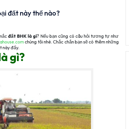
oại đất này thế nào?
 mắc
đất BHK là gì
? Nếu bạn cũng có câu hỏi tương tự như
ahouse.com
chúng tôi nhé. Chắc chắn bạn sẽ có thêm những
t này đấy.
là gì?