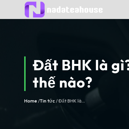
Skip
to
content
Đất BHK là gì
thế nào?
Home
/
Tin tức
/ Đất BHK là...