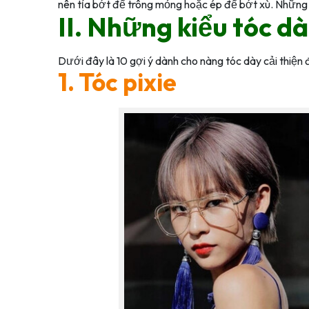
nên tỉa bớt để trông mỏng hoặc ép để bớt xù. Những m
II. Những kiểu tóc d
Dưới đây là 10 gợi ý dành cho nàng tóc dày cải thiện
1. Tóc pixie