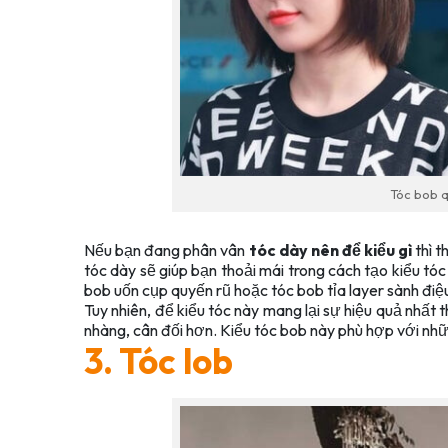
Tóc bob q
Nếu bạn đang phân vân
tóc dày nên để kiểu gì
thì t
tóc dày sẽ giúp bạn thoải mái trong cách tạo kiểu tóc
bob uốn cụp quyến rũ hoặc tóc bob tỉa layer sành đi
Tuy nhiên, để kiểu tóc này mang lại sự hiệu quả nhất 
nhàng, cân đối hơn. Kiểu tóc bob này phù hợp với nh
3. Tóc lob