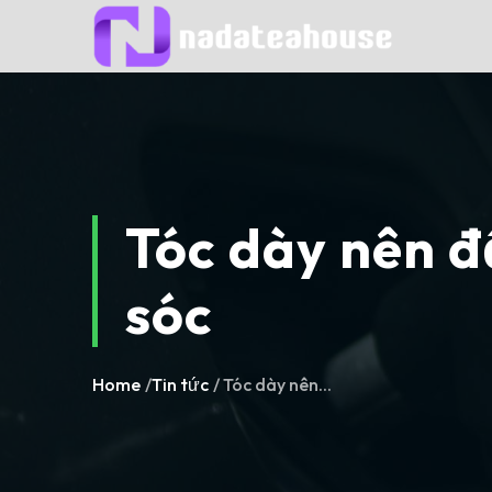
Skip
to
content
Tóc dày nên để
sóc
Home
/
Tin tức
/ Tóc dày nên...