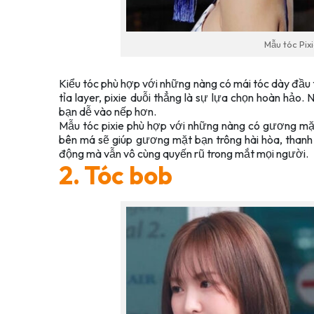
Mẫu tóc Pix
Kiểu tóc phù hợp với những nàng có mái tóc dày đầu ti
tỉa layer, pixie duỗi thẳng là sự lựa chọn hoàn hảo
bạn dễ vào nếp hơn.
Mẫu tóc pixie phù hợp với những nàng có gương mặt 
bên má sẽ giúp gương mặt bạn trông hài hòa, thanh t
động mà vẫn vô cùng quyến rũ trong mắt mọi người.
2. Tóc bob