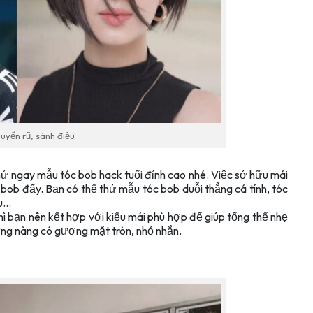
uyến rũ, sành điệu
hử ngay mẫu tóc bob hack tuổi đỉnh cao nhé. Việc sở hữu mái
 bob đấy. Bạn có thể thử mẫu tóc bob duỗi thẳng cá tính, tóc
ệu…
thì bạn nên kết hợp với kiểu mái phù hợp để giúp tổng thể nhẹ
ững nàng có gương mặt tròn, nhỏ nhắn.