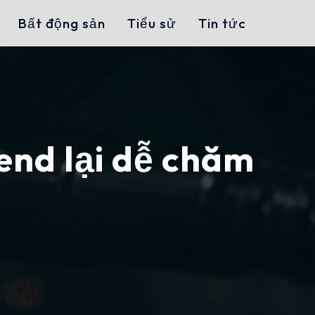
Bất động sản
Tiểu sử
Tin tức
rend lại dễ chăm