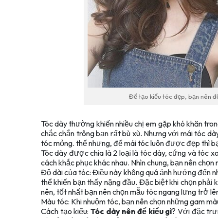
Để tạo kiểu tóc đẹp, bạn nên đ
Tóc dày thường khiến nhiều chị em gặp khó khăn trong
chắc chắn trông bạn rất bù xù. Nhưng với mái tóc dà
tóc mỏng. thế nhưng, để mái tóc luôn được đẹp thì b
Tóc dày được chia là 2 loại là tóc dày, cứng và tóc x
cách khắc phục khác nhau. Nhìn chung, bạn nên chọn
Độ dài của tóc: Điều này không quá ảnh hưởng đến nh
thể khiến bạn thấy nặng đầu. Đặc biệt khi chọn phải k
nên, tốt nhất bạn nên chọn mẫu tóc ngang lưng trở lê
Màu tóc: Khi nhuộm tóc, bạn nên chọn những gam màu
Cách tạo kiểu:
Tóc dày nên để kiểu gì
? Với đặc trư