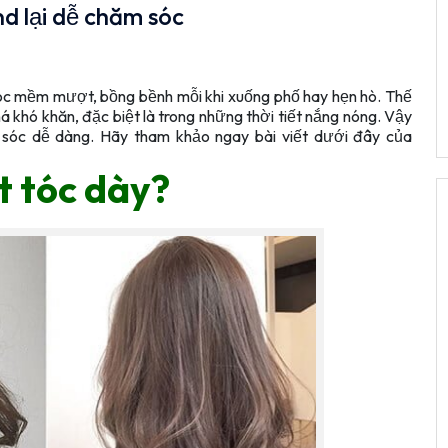
nd lại dễ chăm sóc
óc mềm mượt, bồng bềnh mỗi khi xuống phố hay hẹn hò. Thế
á khó khăn, đặc biệt là trong những thời tiết nắng nóng. Vậy
sóc dễ dàng. Hãy tham khảo ngay bài viết dưới đây của
t tóc dày?