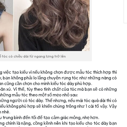
ể tóc có chiều dài từ ngang lưng trở lên
 việc tạo kiểu vì nếu không chọn được mẫu tóc thích hợp thì
y, bạn không phải lo lắng chuyện rụng tóc như những nàng có
ạn cũng cần chọn cho mình kiểu tóc dày phù hợp.
oăn xù. Vì thế, tùy theo tính chất của tóc mà bạn sẽ có những
 những mẫu tóc theo một số mẹo nhỏ sau:
ững người có tóc dày. Thế nhưng, nếu mái tóc quá dài thì có
iểu không phù hợp sẽ khiến chúng trông như 1 cái tổ vậy. Vậy
n nhé.
 trung bình đến tối để tạo cảm giác mỏng, nhẹ hơn.
ng chính là nặng, cồng kềnh nên khi tạo kiểu cho tóc dày bạn