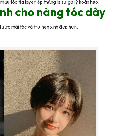
ẫu tóc tỉa layer, ép thẳng là sự gợi ý hoàn hảo.
ành cho nàng tóc dày
 được mái tóc và trở nên xinh đẹp hơn.