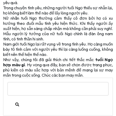
yêu quá.
Trong chuyện tình yêu, những người tuổi Ngọ thiếu sự nhẫn lại,
họ không biết làm thế nào để lấy lòng người yêu.
Nữ nhân tuổi Ngọ thường cảm thấy cô đơn bởi họ có xu
hướng theo đuổi mẫu tình yêu hiện thức. Khi thấy người ấy
xuất hiện, họ sẵn sàng chấp nhận mà không cần phải suy nghĩ.
Mẫu người lý tưởng của nữ tuổi Ngọ chính là đàn ông nam
tính, có tinh thần hi sinh.
Nam giới tuổi Ngọ lại rất vụng về trong tình yêu. Họ càng muốn
bày tỏ tình cảm với người yêu thì lại càng luống cuống, không
biết nên thể hiện thế nào.
Như vậy, chúng tôi đã giải thích chi tiết thắc mắc
tuổi Ngọ
hợp màu gì
. Hy vọng qua đây, bạn sẽ chọn được trang phục,
phù kiện có màu sắc hợp với bản mệnh để mang lại sự may
mắn trong cuộc sống. Chúc các bạn may mắn.
Search
for: