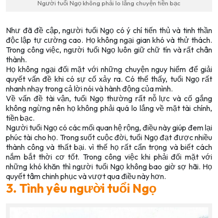
Người tuổi Ngọ không phải lo lắng chuyện tiền bạc
Như đã đề cập, người tuổi Ngọ có ý chí tiến thủ và tinh thần
độc lập tự cường cao. Họ không ngại gian khó và thử thách.
Trong công việc, người tuổi Ngọ luôn giữ chữ tín và rất chân
thành.
Họ không ngại đối mặt với những chuyện nguy hiểm để giải
quyết vấn đề khi có sự cố xảy ra. Có thể thấy, tuổi Ngọ rất
nhanh nhạy trong cả lời nói và hành động của mình.
Về vấn đề tài vận, tuổi Ngọ thường rất nỗ lực và cố gắng
không ngừng nên họ không phải quá lo lắng về mặt tài chính,
tiền bạc.
Người tuổi Ngọ có các mối quan hệ rộng, điều này giúp đem lại
phúc tài cho họ. Trong suốt cuộc đời, tuổi Ngọ đạt được nhiều
thành công và thất bại. vì thế họ rất cẩn trọng và biết cách
nắm bắt thời cơ tốt. Trong công việc khi phải đối mặt với
những khó khăn thì người tuổi Ngọ không bao giờ sợ hãi. Họ
quyết tâm chinh phục và vượt qua điều này hơn.
3. Tình yêu người tuổi Ngọ