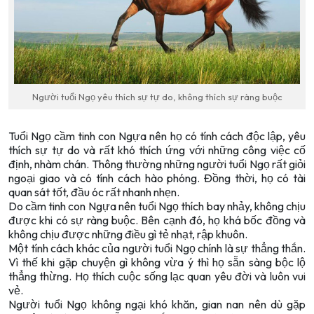
Người tuổi Ngọ yêu thích sự tự do, không thích sự ràng buộc
Tuổi Ngọ cầm tinh con Ngựa nên họ có tính cách độc lập, yêu
thích sự tự do và rất khó thích ứng với những công việc cố
định, nhàm chán. Thông thường những người tuổi Ngọ rất giỏi
ngoại giao và có tính cách hào phóng. Đồng thời, họ có tài
quan sát tốt, đầu óc rất nhanh nhẹn.
Do cầm tinh con Ngựa nên tuổi Ngọ thích bay nhảy, không chịu
được khi có sự ràng buộc. Bên cạnh đó, họ khá bốc đồng và
không chịu được những điều gì tẻ nhạt, rập khuôn.
Một tính cách khác của người tuổi Ngọ chính là sự thẳng thắn.
Vì thế khi gặp chuyện gì không vừa ý thì họ sẵn sàng bộc lộ
thẳng thừng. Họ thích cuộc sống lạc quan yêu đời và luôn vui
vẻ.
Người tuổi Ngọ không ngại khó khăn, gian nan nên dù gặp