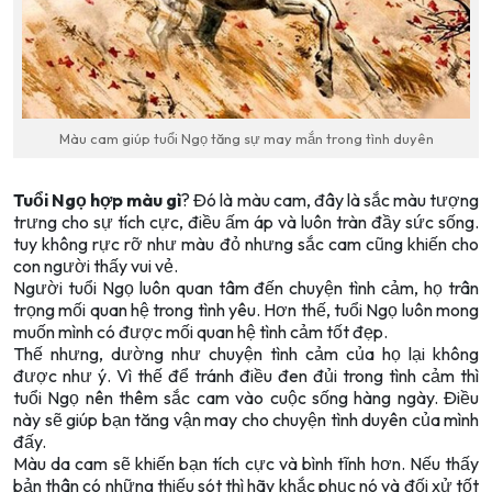
Màu cam giúp tuổi Ngọ tăng sự may mắn trong tình duyên
Tuổi Ngọ hợp màu gì
? Đó là màu cam, đây là sắc màu tượng
trưng cho sự tích cực, điều ấm áp và luôn tràn đầy sức sống.
tuy không rực rỡ như màu đỏ nhưng sắc cam cũng khiến cho
con người thấy vui vẻ.
Người tuổi Ngọ luôn quan tâm đến chuyện tình cảm, họ trân
trọng mối quan hệ trong tình yêu. Hơn thế, tuổi Ngọ luôn mong
muốn mình có được mối quan hệ tình cảm tốt đẹp.
Thế nhưng, dường như chuyện tình cảm của họ lại không
được như ý. Vì thế để tránh điều đen đủi trong tình cảm thì
tuổi Ngọ nên thêm sắc cam vào cuộc sống hàng ngày. Điều
này sẽ giúp bạn tăng vận may cho chuyện tình duyên của mình
đấy.
Màu da cam sẽ khiến bạn tích cực và bình tĩnh hơn. Nếu thấy
bản thân có những thiếu sót thì hãy khắc phục nó và đối xử tốt